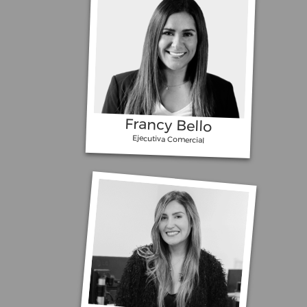
Calle
Francy Bello
Ejecutiva Comercial
OBoticário y su publicidad en el
centro comercial Santafé de
Medellín