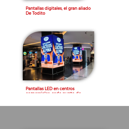
Pantallas digitales, el gran aliado
De Todito
Pantallas LED en centros
comerciales: cada punto de
contacto cuenta