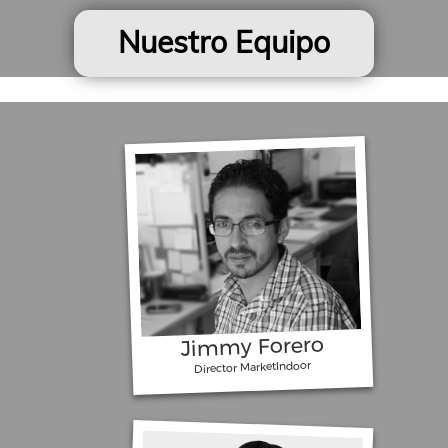
Nuestro Equipo
Oreo se toma Santafé, Plaza
Imperial y TransMilenio
Jimmy Forero
Director MarketIndoor
El Tigre de SURA Anda Rayando la