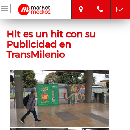
Pasar
Vallas
al
contenido
Publicitarias
principal
Digital
Transmilenio
Hit es un hit con su
Publicidad en
Retail
TransMilenio
Media
Espacios
Urbanos
Publicidad
en
Pantallas
Facturas
Led
Centros
y
Comerciales
Radio
Eventos
Blog